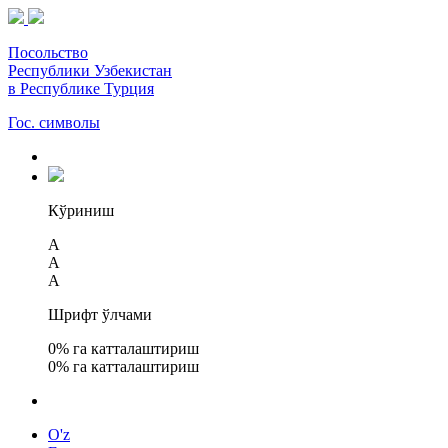
Посольство
Республики Узбекистан
в Республике Турция
Гос. символы
Кўриниш
A
A
A
Шрифт ўлчами
0
% га катталаштириш
0
% га катталаштириш
O'z