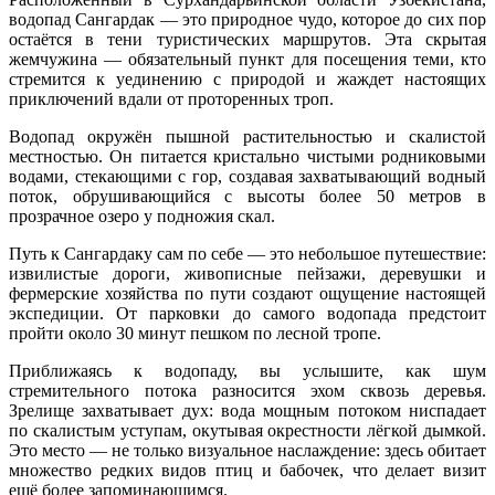
водопад Сангардак — это природное чудо, которое до сих пор
остаётся в тени туристических маршрутов. Эта скрытая
жемчужина — обязательный пункт для посещения теми, кто
стремится к уединению с природой и жаждет настоящих
приключений вдали от проторенных троп.
Водопад окружён пышной растительностью и скалистой
местностью. Он питается кристально чистыми родниковыми
водами, стекающими с гор, создавая захватывающий водный
поток, обрушивающийся с высоты более 50 метров в
прозрачное озеро у подножия скал.
Путь к Сангардаку сам по себе — это небольшое путешествие:
извилистые дороги, живописные пейзажи, деревушки и
фермерские хозяйства по пути создают ощущение настоящей
экспедиции. От парковки до самого водопада предстоит
пройти около 30 минут пешком по лесной тропе.
Приближаясь к водопаду, вы услышите, как шум
стремительного потока разносится эхом сквозь деревья.
Зрелище захватывает дух: вода мощным потоком ниспадает
по скалистым уступам, окутывая окрестности лёгкой дымкой.
Это место — не только визуальное наслаждение: здесь обитает
множество редких видов птиц и бабочек, что делает визит
ещё более запоминающимся.